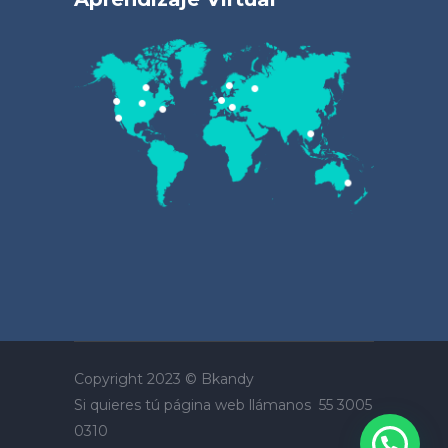
Copyright 2023 ©
Bkandy
Si quieres tú página web llámanos
55 3005
0310