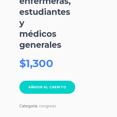
enfermeras,
estudiantes
y
médicos
generales
$
1,300
residentes
AÑADIR AL CARRITO
enfermeras,
estudiantes
y
Categoría:
congreso
médicos