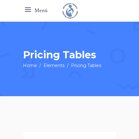
Menú
Pricing Tables
Home
/
Elements
/
Pricing Tables